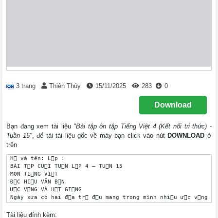
3 trang
Thiên Thủy
15/11/2025
283
0
Download
Bạn đang xem tài liệu
"Bài tập ôn tập Tiếng Việt 4 (Kết nối tri thức) -
Tuần 15"
, để tải tài liệu gốc về máy bạn click vào nút
DOWNLOAD
ở
trên
 H￿ và tên: L￿p : 

 BÀI T￿P CU￿I TU￿N L￿P 4 – TU￿N 15

 MÔN TI￿NG VI￿T 

 Đ￿C HI￿U VĂN B￿N

 Ư￿C V￿NG VÀ H￿T GI￿NG

 Ngày xưa có hai đ￿a tr￿ đ￿u mang trong mình nhi￿u ư￿c v￿ng r￿
 “ Làm sao có th￿ th￿c hi￿n đư￿c ư￿c v￿ng?”. Tranh lu￿n hoài, 
theo câu h￿i đ￿n c￿ già, mong tìm nh￿ng l￿i ch￿ b￿o. C￿ già ch
Tài liệu đính kèm: