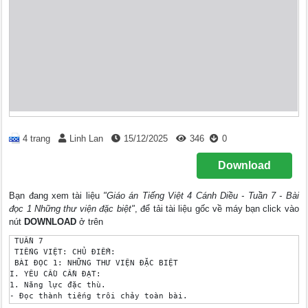
4 trang
Linh Lan
15/12/2025
346
0
Download
Bạn đang xem tài liệu
"Giáo án Tiếng Việt 4 Cánh Diều - Tuần 7 - Bài
đọc 1 Những thư viện đặc biệt"
, để tải tài liệu gốc về máy bạn click vào
nút
DOWNLOAD
ở trên
 TUẦN 7

 TIẾNG VIỆT: CHỦ ĐIỂM: 

 BÀI ĐỌC 1: NHỮNG THƯ VIỆN ĐẶC BIỆT 

I. YÊU CẦU CẦN ĐẠT:

1. Năng lực đặc thù.

- Đọc thành tiếng trôi chảy toàn bài. 

- Phát âm đúng các từ ngữ có âm, vần, thanh mà HS địa phương d