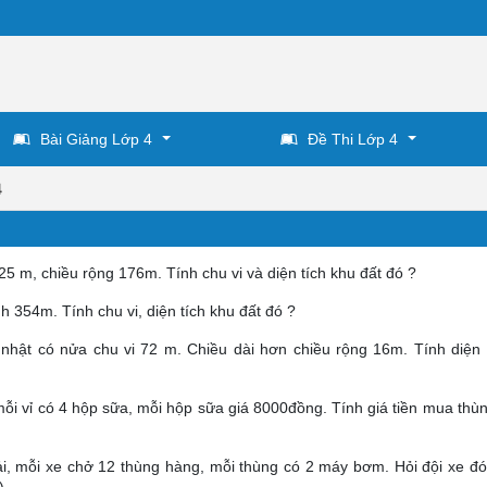
Bài Giảng Lớp 4
Đề Thi Lớp 4
4
225 m, chiều rộng 176m. Tính chu vi và diện tích khu đất đó ?
h 354m. Tính chu vi, diện tích khu đất đó ?
nhật có nửa chu vi 72 m. Chiều dài hơn chiều rộng 16m. Tính diện 
mỗi vỉ có 4 hộp sữa, mỗi hộp sữa giá 8000đồng. Tính giá tiền mua thù
ải, mỗi xe chở 12 thùng hàng, mỗi thùng có 2 máy bơm. Hỏi đội xe đ