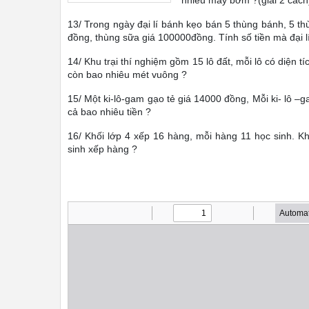
nhiêu máy bơm ?(giải 2 cách
13/ Trong ngày đại lí bánh kẹo bán 5 thùng bánh, 5 t
đồng, thùng sữa giá 100000đồng. Tính số tiền mà đại l
14/ Khu trại thí nghiệm gồm 15 lô đất, mỗi lô có diện tí
còn bao nhiêu mét vuông ?
15/ Một ki-lô-gam gạo tẻ giá 14000 đồng, Mỗi ki- lô –
cả bao nhiêu tiền ?
16/ Khối lớp 4 xếp 16 hàng, mỗi hàng 11 học sinh. Kh
sinh xếp hàng ?