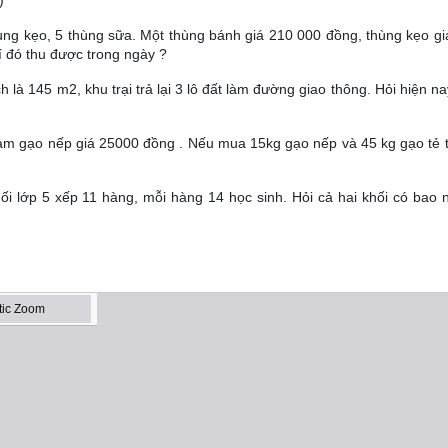
)
hùng kẹo, 5 thùng sữa. Một thùng bánh giá 210 000 đồng, thùng kẹo g
í đó thu được trong ngày ?
ch là 145 m2, khu trại trả lại 3 lô đất làm đường giao thông. Hỏi hiện na
gam gạo nếp giá 25000 đồng . Nếu mua 15kg gạo nếp và 45 kg gạo tẻ th
ối lớp 5 xếp 11 hàng, mỗi hàng 14 học sinh. Hỏi cả hai khối có bao 