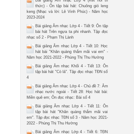
Bài giảng Âm nhạc Lớp 4 (Kết nối tri
thức) - Ôn tập bài hát: Chuông gió leng
keng (Nhạc và lời: Lê Vinh Phúc) - Năm học
2023-2024
Bài giảng Âm nhạc Lớp 4 - Tiết 9: Ôn tập
bài hát Trên ngựa ta phi nhanh. Tập đọc
nhạc số 2 - Phạm Thị Lành
Bài giảng Âm nhạc Lớp 4 - Tiết 10: Học
hát bài "Khăn quàng thắm mãi vai em" -
Năm học 2021-2022 - Phùng Thị Thu Hường
Bài giảng Âm nhạc Khối 4 - Tiết 13: Ôn
tập bài hát "Cò lả". Tập đọc nhạc TĐN số
4
Bài giảng Âm nhạc Lớp 4 - Chủ đề 7: Âm
nhạc nước ngoài - Tiết 28: Học hát bài:
Miền quê em; Ôn đọc nhạc: Bài số 4
Bài giảng Âm nhạc Lớp 4 - Tiết 11: Ôn
tập bài hát "Khăn quàng thắm mãi vai
em". Tập đọc nhạc TĐN số 3 - Năm học 2021-
2022 - Phùng Thị Thu Hường
Bài giảng Âm nhạc Lớp 4 - Tiết 6: TĐN