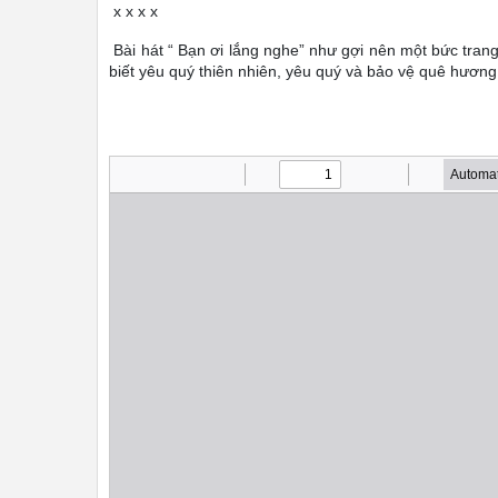
x x x x
Bài hát “ Bạn ơi lắng nghe” như gợi nên một bức tran
biết yêu quý thiên nhiên, yêu quý và bảo vệ quê hương