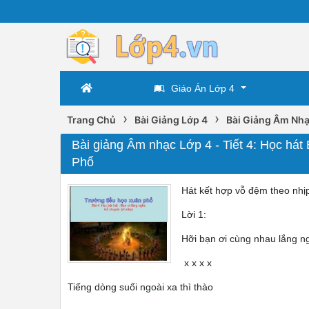
Giáo Án Lớp 4
›
›
Trang Chủ
Bài Giảng Lớp 4
Bài Giảng Âm Nhạ
Bài giảng Âm nhạc Lớp 4 - Tiết 4: Học há
Phổ
Hát kết hợp vỗ đệm theo nhị
Lời 1:
Hỡi bạn ơi cùng nhau lắng n
x x x x
Tiếng dòng suối ngoài xa thì thào