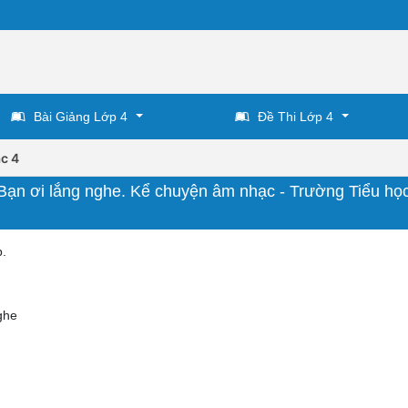
Bài Giảng Lớp 4
Đề Thi Lớp 4
c 4
t Bạn ơi lắng nghe. Kể chuyện âm nhạc - Trường Tiểu họ
p.
ghe