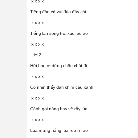
x x x x
Tiếng đàn cá vui đùa đáy cát
x x x x
Tiếng làn sóng trôi xuôi ào ào
x x x x
Lời 2:
Hỡi bạn ơi dừng chân chút đi
x x x x
Có nhìn thấy đàn chim câu xanh
x x x x
Cánh gọi nắng bay về rẫy lúa
x x x x
Lúa mừng nắng lúa reo rì rào