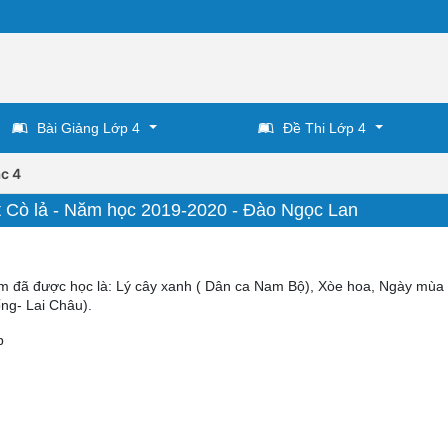
Bài Giảng Lớp 4
Đề Thi Lớp 4
c 4
át Cò lả - Năm học 2019-2020 - Đào Ngọc Lan
em đã được học là: Lý cây xanh ( Dân ca Nam Bộ), Xòe hoa, Ngày mùa 
ng- Lai Châu).
p