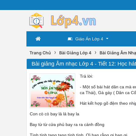
Giáo Án Lớp 4
›
›
Trang Chủ
Bài Giảng Lớp 4
Bài Giảng Âm Nhạ
Bài giảng Âm nhạc Lớp 4 - Tiết 12: Học h
Trả lời:
- Một số bài hát dân ca mà 
ca Thái), Gà gáy ( Dân ca Cố
Hát kết hợp gõ đệm theo nhị
Con cò cò bay lả lả bay la
Bay từ từ cửa phủ bay ra ra cánh đồng
Tình tính tang tang tính tình. Ơi bạn rằng ơi bạn ơi