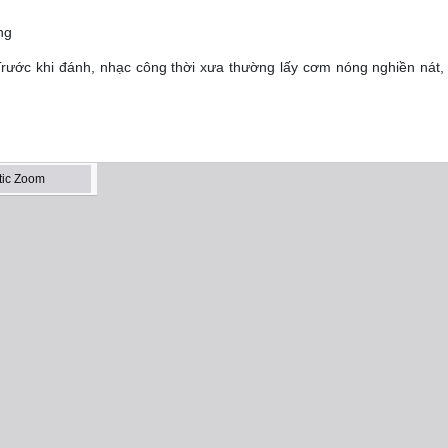
ng
)Trước khi đánh, nhạc công thời xưa thường lấy cơm nóng nghiền nát,