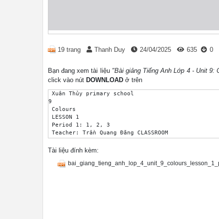
19 trang
Thanh Duy
24/04/2025
635
0
Bạn đang xem tài liệu
"Bài giảng Tiếng Anh Lớp 4 - Unit 9: 
click vào nút
DOWNLOAD
ở trên
 Xuân Thủy primary school

9

 Colours

 LESSON 1

 Period 1: 1, 2, 3

 Teacher: Trần Quang Đăng CLASSROOM 

 RULES Put your hands

 On my desk.

Tài liệu đính kèm:
Who’s the best?

bai_giang_tieng_anh_lop_4_unit_9_colours_lesson_1_
 It’s me! 01

Warm-up and 

 review WHAT’S IN THE BOX? Look, listen and 

 repeat. COLOURS Listen, point 

 and say. 