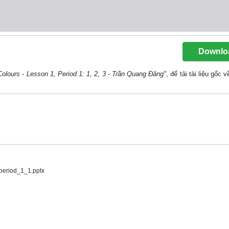
Downlo
Colours - Lesson 1, Period 1: 1, 2, 3 - Trần Quang Đăng"
, để tải tài liệu gốc
period_1_1.pptx