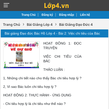
Trang Chủ
Đăng ký
Đăng nhập
Liên hệ
›
›
Trang Chủ
Bài Giảng Lớp 4
Bài Giảng Đạo Đức 4
Bài giảng Đạo đức Bác Hồ Lớp 4 - Bài 2: Việc chi tiêu của Bác
HOẠT ĐỘNG 1: ĐỌC
TRUYỆN
VIỆC CHI TIÊU CỦA
BÁC
THẢO LUẬN :
1, Những chi tiết nào cho thấy Bác chi tiêu hợp lý ?
2, Vì sao Bác luôn chi tiêu hợp lý ?
HOẠT ĐỘNG 2: THỰC HÀNH - ỨNG DỤNG
- Chi tiêu hợp lý là chi tiêu như thế nào ?