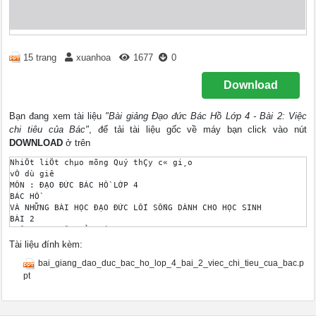
15 trang
xuanhoa
1677
0
Download
Bạn đang xem tài liệu
"Bài giảng Đạo đức Bác Hồ Lớp 4 - Bài 2: Việc
chi tiêu của Bác"
, để tải tài liệu gốc về máy bạn click vào nút
DOWNLOAD
ở trên
NhiÖt liÖt chµo mõng Quý thÇy c« gi¸o 

vÒ dù giê 

MÔN : ĐẠO ĐỨC BÁC HỒ LỚP 4 

BÁC HỒ 

VÀ NHỮNG BÀI HỌC ĐẠO ĐỨC LỐI SỐNG DÀNH CHO HỌC SINH 

BÀI 2 

VIỆC CHI TIÊU CỦA BÁC 

VIỆC CHI TIÊU CỦA BÁC 

Tài liệu đính kèm:
HOẠT ĐỘNG 1: ĐỌC TRUYỆN 

bai_giang_dao_duc_bac_ho_lop_4_bai_2_viec_chi_tieu_cua_bac.p
THẢO LUẬN : 

1 , Những chi tiết nào cho thấy Bác chi tiêu hợp lý ? 

pt
2, Vì sao Bác luôn chi tiêu hợp lý ? 

- Chi tiêu hợp lý là chi tiêu như thế nào ? 

HOẠT ĐỘNG 2: THỰC HÀNH - ỨNG DỤNG 
