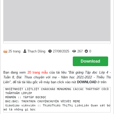
25 trang
Thạch Dũng
27/08/2025
267
0
Download
Bạn đang xem
20 trang mẫu
của tài liệu
"Bài giảng Tập đọc Lớp 4 -
Tuần 8, Bài: Thưa chuyện với mẹ - Năm học 2021-2022 - Thiều Thị
Liên"
, để tải tài liệu gốc về máy bạn click vào nút
DOWNLOAD
ở trên
 NHIỆTNHIỆT LIỆTLIỆT CHÀOCHÀO MỪNGMỪNG CÁCCÁC THẦYTHẦY CÔCÔ VỀ
 THĂMTHĂM LỚPLỚP

 MÔNMÔN :: TẬPTẬP ĐỌCĐỌC

 BÀI:BÀI: THƯATHƯA CHUYỆNCHUYỆN VỚIVỚI MẸMẸ

 GiáoGiáo viênviên :: ThiềuThiều ThịThị LiênLiên Quan sát bức 
mô tả những gì bức 

tranh thể hiện?
