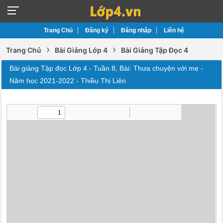
Trang Chủ
Đăng ký
Đăng nhập
Liên hệ
›
›
Trang Chủ
Bài Giảng Lớp 4
Bài Giảng Tập Đọc 4
Bài giảng Tập đọc Lớp 4 - Tuần 8, Bài: Thưa chuyện với mẹ -
Năm học 2021-2022 - Thiều Thị Liên